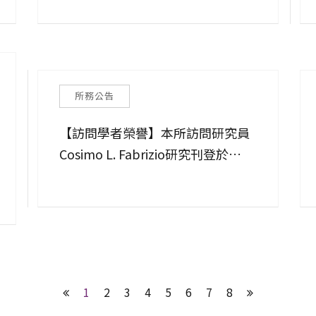
OBLB）專題刊登！
所務公告
【訪問學者榮譽】本所訪問研究員
Cosimo L. Fabrizio研究刊登於
《Fordham International Law
Journal》
1
2
3
4
5
6
7
8