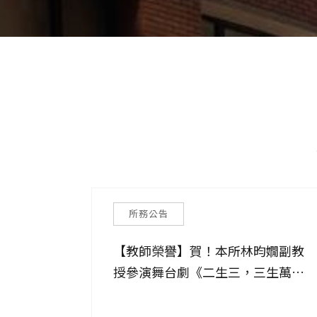
所務公告
【教師榮譽】賀！本所林昀嫺副教
授參演舞台劇《二生三，三生萬
物》榮獲2026台北戲劇獎兩項大
獎！