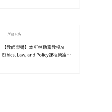
所務公告
【教師榮譽】本所林勤富教授AI
Ethics, Law, and Policy課程榮獲教
育部2025年磨課師標竿課程—最佳
數位課程獎！