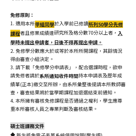
免修原則：
1. 適
用本所
於入學前已修讀
甲組同學
所列50學分先修
研究所及格分數70分以上者，
者且修業成績達
入
課程
學時未提出申請者，日後不得再提出申請。
2. 免修學分數應大於或等於本所所開課程，其餘情況
得由審查小組決定。
3. 請下載「免修學分申請表」，配合選課時程，欲申
請免修者請於
持本申請表及歷年成
系所通知收件時間
績單(正本)繳交至所辦，由系所彙整後提請本所教師審
查，審查結果將於當學期課程加退選結束前通知。
4. 本所擁有審核免修課程是否通過之權利，學生應尊
重本所審核人員之專業判斷及審核結果。
碩士班課務文件
◆
新生抵免電子表單系統使用說明(學生版)