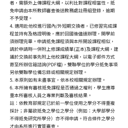
者，需額外上傳課程大綱，以利比對課程相當性，抵
免申請由本所教師審查後送教務處註冊組登錄，逾期
不予受理。
4. 適用赴他校進行國內/外短期交換者，已修習完成課
程並持有及格證明後，應於回國後儘速辦理，開學前
須辦理完畢。申請抵免課程須與本所開設課程相似，
請於申請時一併附上修課成績單(正本)及課程大綱，建
議於交換前事先附上他校課程大綱，以電子郵件方式
寄至所辦信箱諮詢(PDF檔)，雙聯學位的學分抵免事項
另依雙聯學位備忘錄或相關規定辦理。
5. 本原則如有未盡事宜，依本校相關規定辦理。
6. 本所擁有審核抵免課程是否通過之權利，學生應尊
重本所審核人員之專業判斷及審核結果。
註：依教育部規定已於前一學位使用之學分不得重複
採計；非屬欲抵免之學位之學分（例如：大學部學分
不得抵免研究所學分）亦不得申請。符合條件之學分
才由系所進行實質審查。