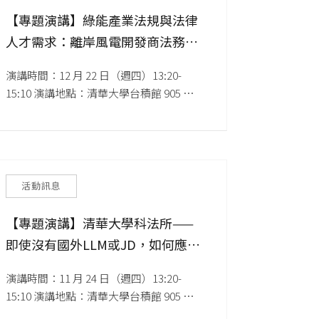
【專題演講】綠能產業法規與法律
人才需求：離岸風電開發商法務的
觀點
演講時間：12 月 22 日（週四）13:20-
15:10 演講地點：清華大學台積館 905 演講
聽（9 樓） 講者介紹：歐博翔 博士（CIP
哥本哈根基礎建設基金台灣區法務長）
活動訊息
【專題演講】清華大學科法所——
即使沒有國外LLM或JD，如何應徵
上知名跨國大型企業法部務門工
演講時間：11 月 24 日（週四）13:20-
作？
15:10 演講地點：清華大學台積館 905 演講
聽（9 樓） 講者介紹：蔡文宜 美商默沙東