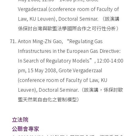
Vergaderzaal (conference room of Faculty of
Law, KU Leuven), Doctoral Seminar. （該演講
係探討台灣與歐盟法學國際合作之可行性分析）
Anton Ming-Zhi Gao, “Regulating Gas
Infrastructures in the European Gas Directive:
In Search of Regulatory Models”, 12:00-14:00
pm, 15 May 2008, Grote Vergaderzaal
(conference room of Faculty of Law, KU
Leuven), Doctoral Seminar.（該演講，係探討歐
盟天然氣自由化之管制模型）
立法院
公聽會專家