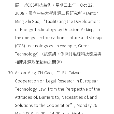
展：以CCS科技為例，星期三上午，Oct 22,
2008，國立中央大學能源工程研究所。(Anton
Ming-Zhi Gao, “Facilitating the Development
of Energy Technology by Decision Makings in
the energy sector: carbon capture and storage
(CCS) technology as an example, Green
Technology) （該演講，係探討能源科技發展與
相關能源政策措施之關係）
Anton Ming-Zhi Gao, ‘”EU-Taiwan
Cooperation on Legal Research in European
Technology Law: from the Perspective of the
Attitudes of, Barriers to, Necessities of, and
Solutions to the Cooperation”, Monday 26
May 2008, 12.00 – 14.00 p.m., Grote