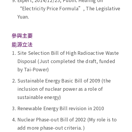
Expert, 2014/12/25, Public Hearing on
“Electricity Price Formula”, The Legislative
Yuan.
參與主要
能源立法
Site Selection Bill of High Radioactive Waste
Disposal (Just completed the draft, funded
by Tai-Power)
Sustainable Energy Basic Bill of 2009 (the
inclusion of nuclear power as a role of
sustainable energy)
Renewable Energy Bill revision in 2010
Nuclear Phase-out Bill of 2002 (My role is to
add more phase-out criteria. )