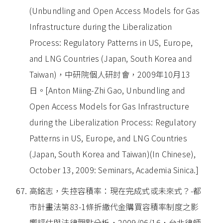
(Unbundling and Open Access Models for Gas
Infrastructure during the Liberalization
Process: Regulatory Patterns in US, Europe,
and LNG Countries (Japan, South Korea and
Taiwan)，中研院個人研討會，2009年10月13
日。[Anton Miing-Zhi Gao, Unbundling and
Open Access Models for Gas Infrastructure
during the Liberalization Process: Regulatory
Patterns in US, Europe, and LNG Countries
(Japan, South Korea and Taiwan)(In Chinese),
October 13, 2009: Seminars, Academia Sinica.]
高銘志，失控容積率：現在完成式或未來式？-都
市計畫法第83-1條折繳代金購買容積率制度之影
響評估與法律觀點分析，2009/06/16，台北律師