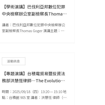
【學術演講】巴伐利亞邦數位犯罪
中央檢察辦公室副檢察長Thomas
Goger—How to fight cybercrime
講者：巴伐利亞邦數位犯罪中央檢察辦公
from a prosecutor's point of view
室副檢察長Thomas Goger 演講主題：
《How to fight cybercrime from a 
prosecutor's point of view》 主持人：連
孟琦副教授（清華大學科技法律研究所）   
活動時間：2025年10月15日（星期三）中
午12:10-13:10 活動地點：清華大學科技管
活動訊息
理學院台積館六樓孫運璿紀念中心
【專題演講】台積電貿易暨投資法
務部洪慧恆律師—The Evolution
of Export Control in the
時間：2025/09/18（四）13:20 — 15:10 地
International Legal Order: From
點：台積館 905 室 講者：洪慧恆 律師（台
Past to Future
積電 貿易暨投資法務部）