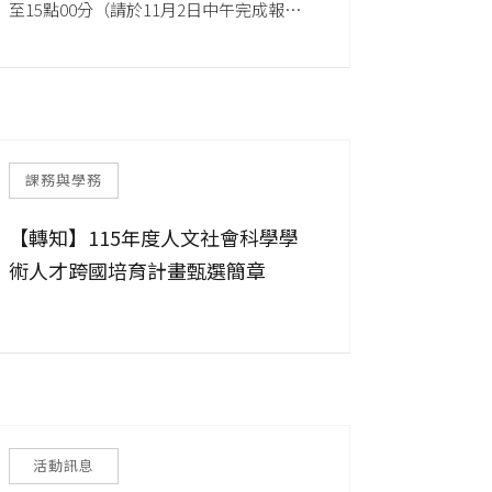
至15點00分（請於11月2日中午完成報
名）【地點】清華大學台積館九樓901友達
講堂
課務與學務
【轉知】115年度人文社會科學學
術人才跨國培育計畫甄選簡章
活動訊息