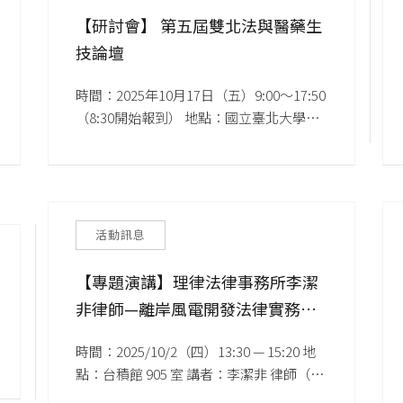
【研討會】 第五屆雙北法與醫藥生
技論壇
時間：2025年10月17日（五）9:00～17:50 
（8:30開始報到） 地點：國立臺北大學三
峽校區法學大樓229R 飛鳶講堂
活動訊息
【專題演講】理律法律事務所李潔
非律師—離岸風電開發法律實務及
律師角色
時間：2025/10/2（四）13:30 — 15:20 地
點：台積館 905 室 講者：李潔非 律師（理
律法律事務所）