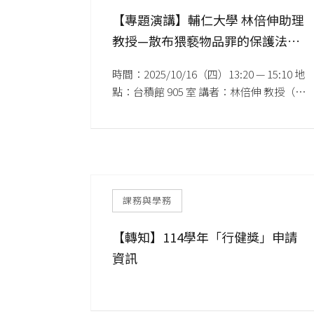
【專題演講】輔仁大學 林倍伸助理
教授—散布猥褻物品罪的保護法益
與解釋策略
時間：2025/10/16（四）13:20 — 15:10 地
點：台積館 905 室 講者：林倍伸 教授（輔
仁大學 法律學系）
課務與學務
【轉知】114學年「行健獎」申請
資訊