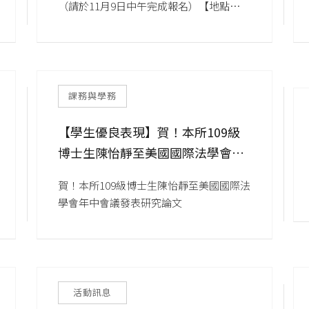
（請於11月9日中午完成報名）【地點】清
Constitutionalism
華大學台積館 548會議室
課務與學務
【學生優良表現】賀！本所109級
博士生陳怡靜至美國國際法學會年
中會議發表研究論文
賀！本所109級博士生陳怡靜至美國國際法
學會年中會議發表研究論文
活動訊息