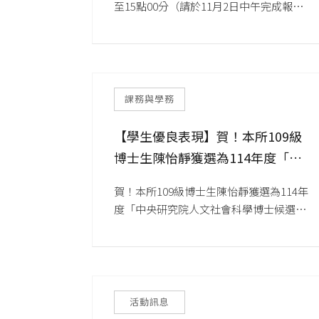
至15點00分（請於11月2日中午完成報
and the Human Participan
名）【地點】清華大學台積館九樓901友達
講堂
課務與學務
【學生優良表現】賀！本所109級
博士生陳怡靜獲選為114年度「中
央研究院人文社會科學博士候選人
賀！本所109級博士生陳怡靜獲選為114年
培育計畫」人員
度「中央研究院人文社會科學博士候選人
培育計畫」人員
活動訊息