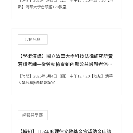
【時間】2026年6月5日（五） 中午13：20—15：10【地
and After the 2011 Reform
點】清華大學台積館120教室
活動訊息
【學術演講】國立清華大學科技法律研究所黃
若翔老師—從勞動檢查到內部公益通報者保
護？
【時間】2026年6月4日（四） 中午12：20【地點】清華
大學台積館548會議室
課務與學務
【轉知】115年度理律文教基金會獎助金申請