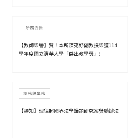
學術人才跨國培育計畫」出國進修案，將被選送至美國加
州大學柏克萊分校（UC Berkeley）進修一年！
所務公告
【教師榮譽】賀！本所陳宛妤副教授榮獲114
學年度國立清華大學「傑出教學獎」!
課務與學務
【轉知】理律超國界法學議題研究案獎勵辦法