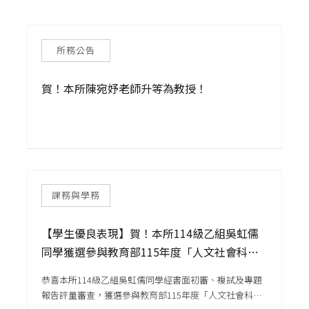
所務公告
招生公告
所務公告
課務與學務
賀！本所陳宛妤老師升等為教授！
課務與學務
【學生優良表現】賀！本所114級乙組吳虹儒
同學獲選參與教育部115年度「人文社會科學
學術人才跨國培育計畫」出國進修案！
恭喜本所114級乙組吳虹儒同學經書面初審、複試及專題
報告評量審查，獲選參與教育部115年度「人文社會科學